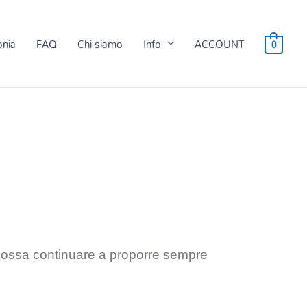
onia
FAQ
Chi siamo
Info
ACCOUNT
0
 possa continuare a proporre sempre