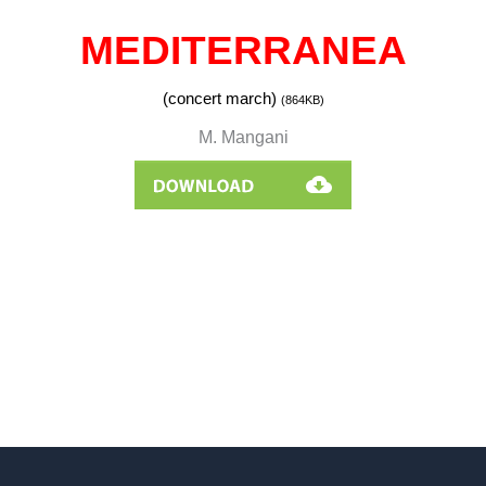
MEDITERRANEA
(concert march)
(864
KB)
M. Mangani