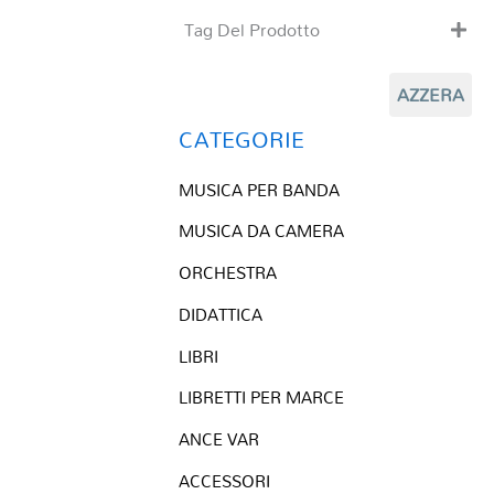
Tag Del Prodotto
CD
AZZERA
Clarinetto basso
Composizioni originali
CATEGORIE
Natale
MUSICA PER BANDA
QR base
QR esecuzione
MUSICA DA CAMERA
Trascrizioni e Arrangiamenti
ORCHESTRA
DIDATTICA
LIBRI
LIBRETTI PER MARCE
ANCE VAR
ACCESSORI