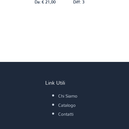
Da:
€
21,00
Diff: 3
Link Utili
Chi Siamo
Catalogo
Contatti