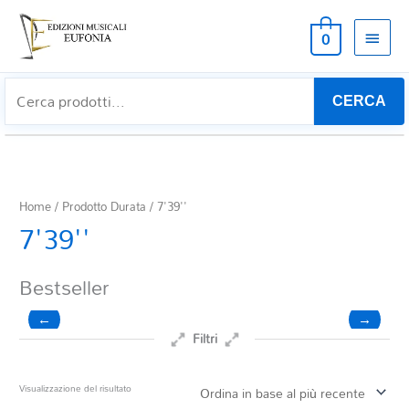
MEN
0
PRIN
CERCA
Home
/ Prodotto Durata / 7'39''
7'39''
Bestseller
←
→
Filtri
Prezzo
Visualizzazione del risultato