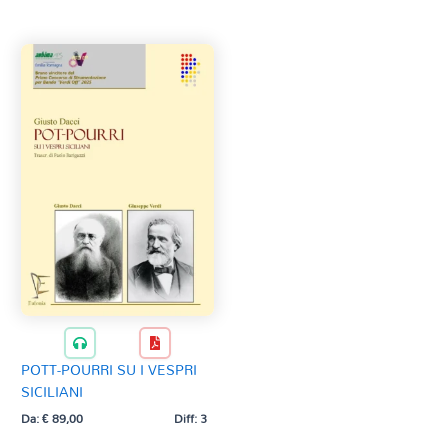
Tag Del Prodotto
CD
Clarinetto basso
AZZERA
Composizioni originali
Natale
QR base
QR esecuzione
Trascrizioni e Arrangiamenti
POTT-POURRI SU I VESPRI
SICILIANI
Da:
€
89,00
Diff: 3