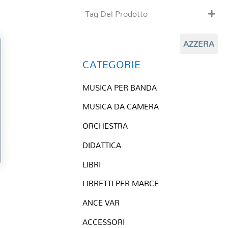
Tag Del Prodotto
CD
AZZERA
Clarinetto basso
Composizioni originali
CATEGORIE
Natale
MUSICA PER BANDA
QR base
QR esecuzione
MUSICA DA CAMERA
Trascrizioni e Arrangiamenti
ORCHESTRA
DIDATTICA
LIBRI
LIBRETTI PER MARCE
ANCE VAR
ACCESSORI