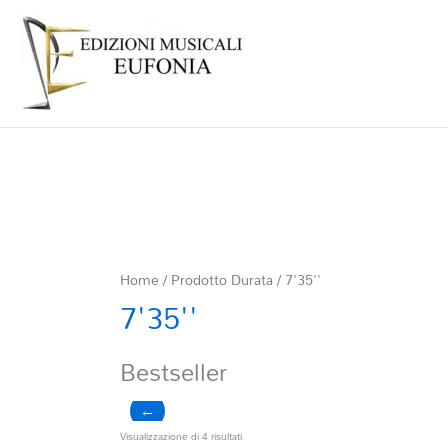
Home
/ Prodotto Durata / 7'35''
7'35''
Bestseller
←
Ordina
Visualizzazione di 4 risultati
in