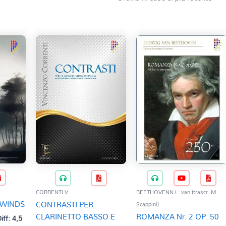
CORRENTI V.
BEETHOVENN L. van (trascr. M.
 WINDS
CONTRASTI PER
Scappini)
CLARINETTO BASSO E
ROMANZA Nr. 2 OP. 50
iff: 4,5