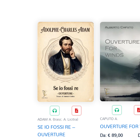
base
al
più
recente
CAPUTO A.
ADAM A. (trasc. A. Licitra)
OUVERTURE FOR
SE IO FOSSI RE –
OUVERTURE
Da:
€
89,00
D