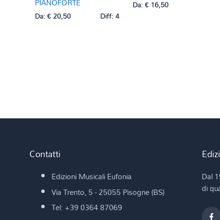
PIANOFORTE
Da:
€
16,50
Da:
€
20,50
Diff: 4
Contatti
Ediz
Edizioni Musicali Eufonia
Dal 1
di qua
Via Trento, 5 - 25055 Pisogne (BS)
Tel: +39 0364 87069