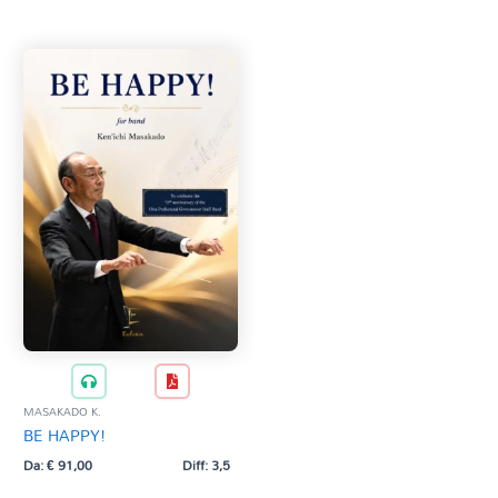
Tag Del Prodotto
CD
Clarinetto basso
AZZERA
Composizioni originali
Natale
QR base
QR esecuzione
Trascrizioni e Arrangiamenti
MASAKADO K.
BE HAPPY!
Da:
€
91,00
Diff: 3,5