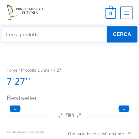
MEN
0
PRIN
CERCA
Home
/ Prodotto Durata / 7'27''
7'27''
Bestseller
←
→
Filtri
Prezzo
Visualizzazione del risultato