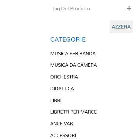
Tag Del Prodotto
CD
AZZERA
Clarinetto basso
Composizioni originali
CATEGORIE
Natale
MUSICA PER BANDA
QR base
QR esecuzione
MUSICA DA CAMERA
Trascrizioni e Arrangiamenti
ORCHESTRA
DIDATTICA
LIBRI
LIBRETTI PER MARCE
ANCE VAR
ACCESSORI