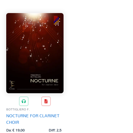
Tag Del Prodotto
CD
Clarinetto basso
AZZERA
Composizioni originali
Natale
QR base
QR esecuzione
Trascrizioni e Arrangiamenti
BOTTIGLIERO F.
NOCTURNE FOR CLARINET
CHOIR
Da:
€
19,00
Diff: 2,5