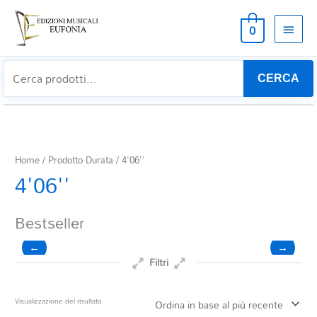
MEN
0
PRIN
CERCA
Home
/ Prodotto Durata / 4'06''
4'06''
Bestseller
←
→
Filtri
Prezzo
Visualizzazione del risultato