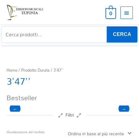
MEN
0
PRIN
CERCA
Home
/ Prodotto Durata / 3'47''
3'47''
Bestseller
←
→
Filtri
Prezzo
Visualizzazione del risultato