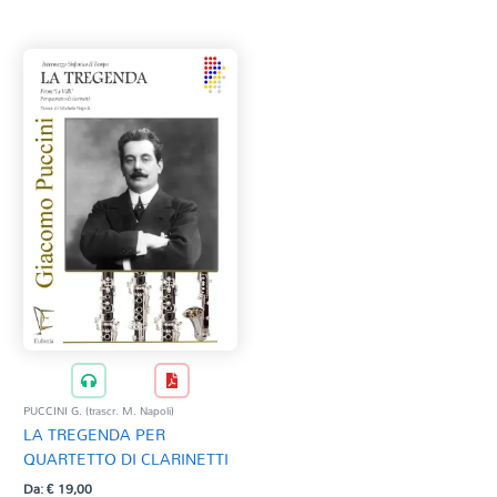
Tag Del Prodotto
CD
Clarinetto basso
AZZERA
Composizioni originali
Natale
QR base
QR esecuzione
Trascrizioni e Arrangiamenti
PUCCINI G. (trascr. M. Napoli)
LA TREGENDA PER
QUARTETTO DI CLARINETTI
Da:
€
19,00