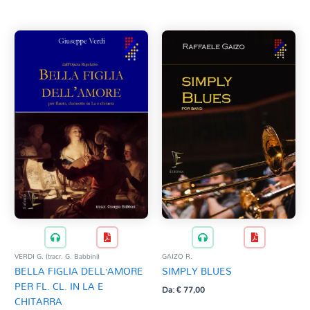
Tag Del Prodotto
al
più
recente
CD
Clarinetto basso
AZZERA
Composizioni originali
Natale
QR base
QR esecuzione
Trascrizioni e Arrangiamenti
VERDI G. (tracr. G. Babbini)
GAIZO R.
BELLA FIGLIA DELL’AMORE
SIMPLY BLUES
PER FL. CL. IN LA E
Da:
€
77,00
CHITARRA