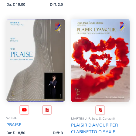
Da:
€
19,00
Diff: 2,5
WU NA
MARTINI J. P. (rev. S. Conzatti)
PRAISE
PLAISIR D’AMOUR PER
CLARINETTO O SAX E
Da:
€
18,50
Diff: 3