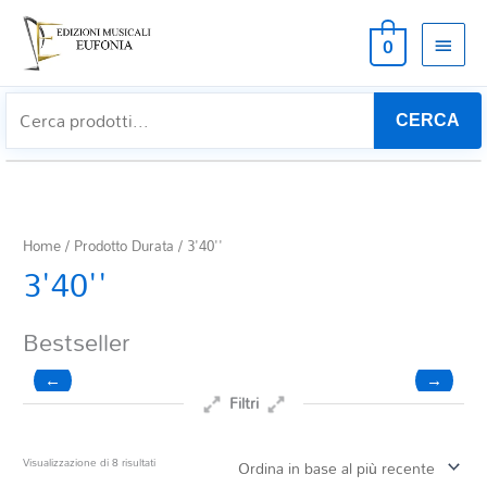
MEN
0
PRIN
CERCA
Home
/ Prodotto Durata / 3'40''
3'40''
Bestseller
←
→
Filtri
Prezzo
Ordina
Visualizzazione di 8 risultati
in
base