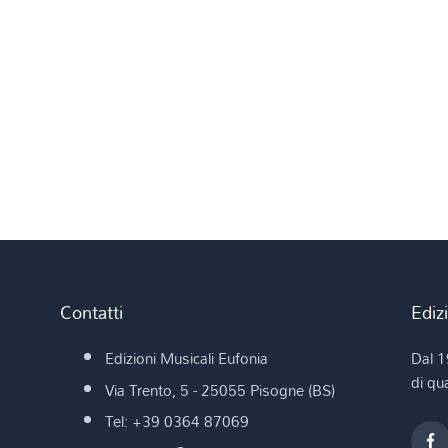
Contatti
Ediz
Edizioni Musicali Eufonia
Dal 1
di qua
Via Trento, 5 - 25055 Pisogne (BS)
Tel: +39 0364 87069