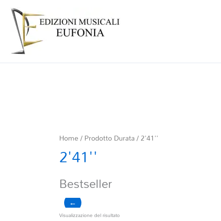
Home
/ Prodotto Durata / 2'41''
2'41''
Bestseller
←
Visualizzazione del risultato