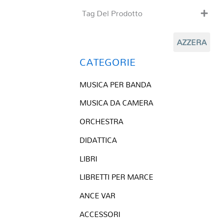
Tag Del Prodotto
CD
AZZERA
Clarinetto basso
Composizioni originali
CATEGORIE
Natale
MUSICA PER BANDA
QR base
QR esecuzione
MUSICA DA CAMERA
Trascrizioni e Arrangiamenti
ORCHESTRA
DIDATTICA
LIBRI
LIBRETTI PER MARCE
ANCE VAR
ACCESSORI