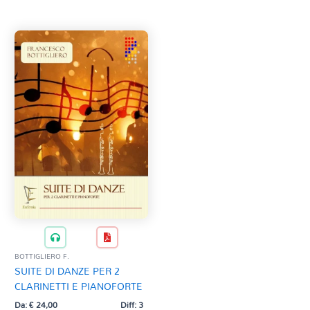
Tag Del Prodotto
CD
Clarinetto basso
AZZERA
Composizioni originali
Natale
QR base
QR esecuzione
Trascrizioni e Arrangiamenti
BOTTIGLIERO F.
SUITE DI DANZE PER 2
CLARINETTI E PIANOFORTE
Da:
€
24,00
Diff: 3