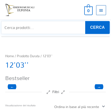
MEN
0
PRIN
CERCA
Home
/ Prodotto Durata / 12'03''
12'03''
Bestseller
←
→
Filtri
Prezzo
Visualizzazione del risultato