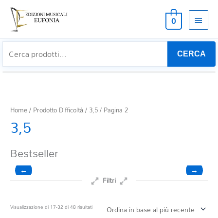
MEN
0
PRIN
CERCA
Home
/ Prodotto Difficoltà /
3,5
/ Pagina 2
3,5
Bestseller
←
→
Filtri
Prezzo
Ordina
Visualizzazione di 17-32 di 48 risultati
in
base