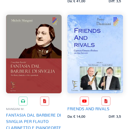
Da:
€
41,00
Diff: 3,5
FRIENDS AND RIVALS
MANGANI M.
FANTASIA DAL BARBIERE DI
Da:
€
14,00
Diff: 3,5
SIVIGLIA PER FLAUTO
CLARINETTO E PIANOFORTE