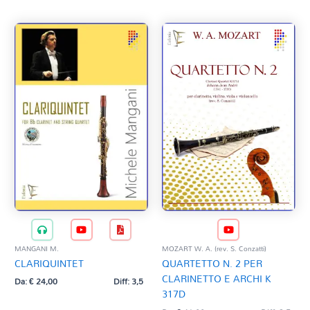
MANGANI M.
MOZART W. A. (rev. S. Conzatti)
CLARIQUINTET
QUARTETTO N. 2 PER
CLARINETTO E ARCHI K
Da:
€
24,00
Diff: 3,5
317D