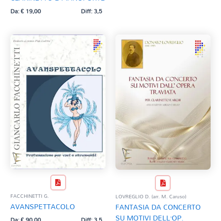
Da:
€
19,00
Diff: 3,5
FACCHINETTI G.
LOVREGLIO D. (arr. M. Caruso)
AVANSPETTACOLO
FANTASIA DA CONCERTO
SU MOTIVI DELL’OP.
Da:
€
90,00
Diff: 3,5