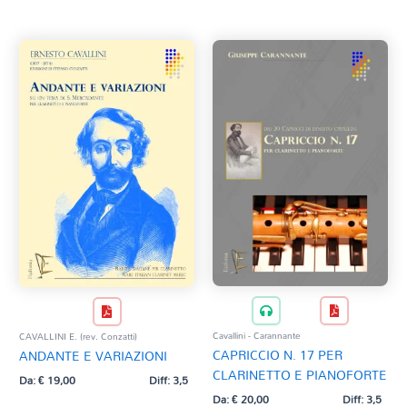
Tag Del Prodotto
al
più
recente
CD
Clarinetto basso
AZZERA
Composizioni originali
Natale
QR base
QR esecuzione
Trascrizioni e Arrangiamenti
Cavallini - Carannante
CAVALLINI E. (rev. Conzatti)
CAPRICCIO N. 17 PER
ANDANTE E VARIAZIONI
CLARINETTO E PIANOFORTE
Da:
€
19,00
Diff: 3,5
Da:
€
20,00
Diff: 3,5