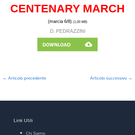
CENTENARY MARCH
(marcia 6/8)
(1,00 MB
)
D. PEDRAZZINI
←
Articolo precedente
Articolo successivo
→
Link Utili
Chi Siamo