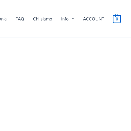
onia
FAQ
Chi siamo
Info
ACCOUNT
0