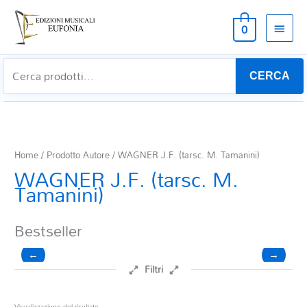
MEN
0
PRIN
CERCA
Home
/ Prodotto Autore / WAGNER J.F. (tarsc. M. Tamanini)
WAGNER J.F. (tarsc. M.
Tamanini)
Bestseller
←
→
Filtri
Prezzo
Visualizzazione del risultato