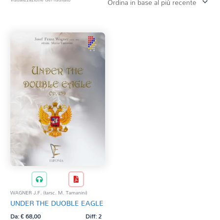
Tag Del Prodotto
CD
Clarinetto basso
AZZERA
Composizioni originali
Natale
QR base
QR esecuzione
Trascrizioni e Arrangiamenti
WAGNER J.F. (tarsc. M. Tamanini)
UNDER THE DUOBLE EAGLE
Da:
€
68,00
Diff: 2