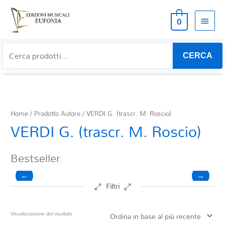
MEN
0
PRIN
CERCA
Home
/ Prodotto Autore / VERDI G. (trascr. M. Roscio)
VERDI G. (trascr. M. Roscio)
Bestseller
←
→
Filtri
Prezzo
Visualizzazione del risultato