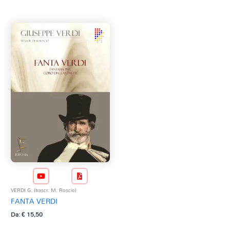
Tag Del Prodotto
CD
Clarinetto basso
AZZERA
Composizioni originali
Natale
QR base
QR esecuzione
Trascrizioni e Arrangiamenti
VERDI G. (trascr. M. Roscio)
FANTA VERDI
Da:
€
15,50