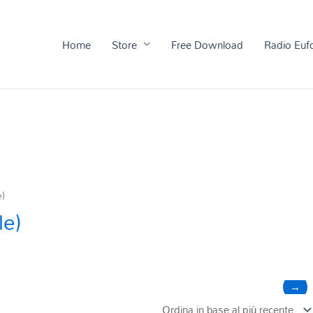
Home
Store
Free Download
Radio Euf
e)
le)
→