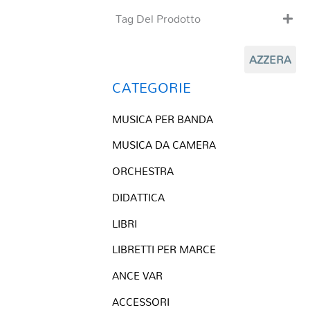
Tag Del Prodotto
CD
AZZERA
Clarinetto basso
Composizioni originali
CATEGORIE
Natale
MUSICA PER BANDA
QR base
QR esecuzione
MUSICA DA CAMERA
Trascrizioni e Arrangiamenti
ORCHESTRA
DIDATTICA
LIBRI
LIBRETTI PER MARCE
ANCE VAR
ACCESSORI