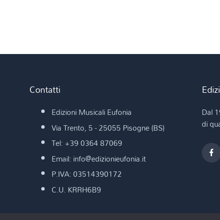
Contatti
Ediz
Edizioni Musicali Eufonia
Dal 1
di qua
Via Trento, 5 - 25055 Pisogne (BS)
Tel: +39 0364 87069
Email: info@edizionieufonia.it
P.IVA: 03514390172
C.U. KRRH6B9