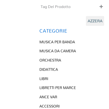
Tag Del Prodotto
CD
AZZERA
Clarinetto basso
Composizioni originali
CATEGORIE
Natale
MUSICA PER BANDA
QR base
QR esecuzione
MUSICA DA CAMERA
Trascrizioni e Arrangiamenti
ORCHESTRA
DIDATTICA
LIBRI
LIBRETTI PER MARCE
ANCE VAR
ACCESSORI