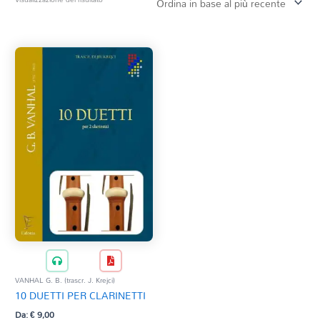
Tag Del Prodotto
CD
Clarinetto basso
AZZERA
Composizioni originali
Natale
QR base
QR esecuzione
Trascrizioni e Arrangiamenti
VANHAL G. B. (trascr. J. Krejci)
10 DUETTI PER CLARINETTI
Da:
€
9,00