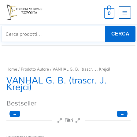
MEN
0
PRIN
CERCA
Home
/ Prodotto Autore / VANHAL G. B. (trascr. J. Krejci)
VANHAL G. B. (trascr. J.
Krejci)
Bestseller
←
→
Filtri
Prezzo
Visualizzazione del risultato