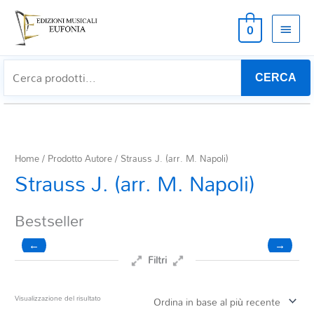
MEN
0
PRIN
CERCA
Home
/ Prodotto Autore / Strauss J. (arr. M. Napoli)
Strauss J. (arr. M. Napoli)
Bestseller
←
→
Filtri
Prezzo
Visualizzazione del risultato