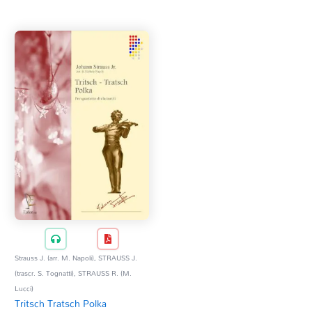
Tag Del Prodotto
CD
Clarinetto basso
AZZERA
Composizioni originali
Natale
QR base
QR esecuzione
Trascrizioni e Arrangiamenti
Strauss J. (arr. M. Napoli), STRAUSS J.
(trascr. S. Tognatti), STRAUSS R. (M.
Lucci)
Tritsch Tratsch Polka