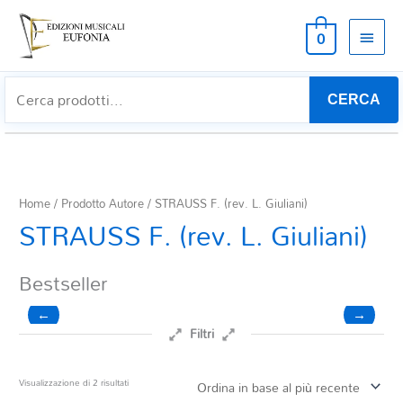
MEN
0
PRIN
CERCA
Home
/ Prodotto Autore / STRAUSS F. (rev. L. Giuliani)
STRAUSS F. (rev. L. Giuliani)
Bestseller
←
→
Filtri
Prezzo
Ordina
Visualizzazione di 2 risultati
in
base