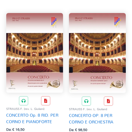
Tag Del Prodotto
al
più
recente
CD
Clarinetto basso
AZZERA
Composizioni originali
Natale
QR base
QR esecuzione
Trascrizioni e Arrangiamenti
STRAUSS F. (rev. L. Giuliani)
STRAUSS F. (rev. L. Giuliani)
CONCERTO Op. 8 RID. PER
CONCERTO OP. 8 PER
CORNO E PIANOFORTE
CORNO E ORCHESTRA
Da:
€
16,50
Da:
€
98,50