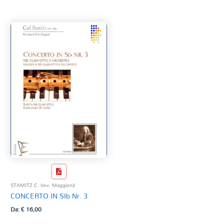
Tag Del Prodotto
CD
Clarinetto basso
AZZERA
Composizioni originali
Natale
QR base
QR esecuzione
Trascrizioni e Arrangiamenti
STAMITZ C. (rev. Maggioni)
CONCERTO IN SIb Nr. 3
Da:
€
16,00