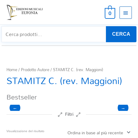
MEN
0
PRIN
CERCA
Home
/ Prodotto Autore / STAMITZ C. (rev. Maggioni)
STAMITZ C. (rev. Maggioni)
Bestseller
←
→
Filtri
Prezzo
Visualizzazione del risultato