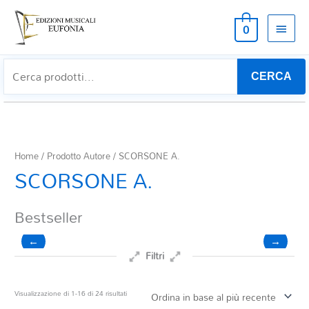
MEN
0
PRIN
CERCA
Home
/ Prodotto Autore / SCORSONE A.
SCORSONE A.
Bestseller
←
→
Filtri
Prezzo
Ordina
Visualizzazione di 1-16 di 24 risultati
in
base