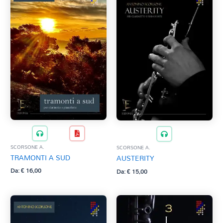
SCORSONE A.
SCORSONE A.
TRAMONTI A SUD
AUSTERITY
Da:
€
16,00
Da:
€
15,00