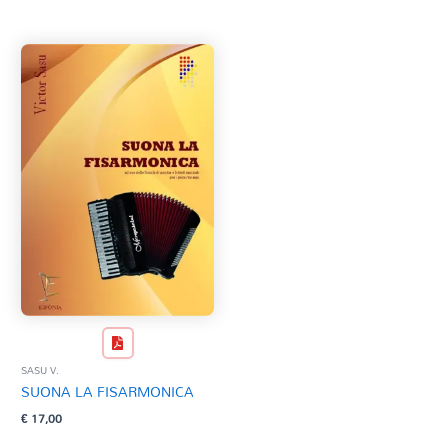
Tag Del Prodotto
CD
Clarinetto basso
AZZERA
Composizioni originali
Natale
QR base
QR esecuzione
Trascrizioni e Arrangiamenti
SASU V.
SUONA LA FISARMONICA
€
17,00