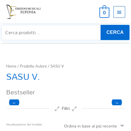
MEN
0
PRIN
CERCA
Home
/ Prodotto Autore / SASU V.
SASU V.
Bestseller
←
→
Filtri
Prezzo
Visualizzazione del risultato