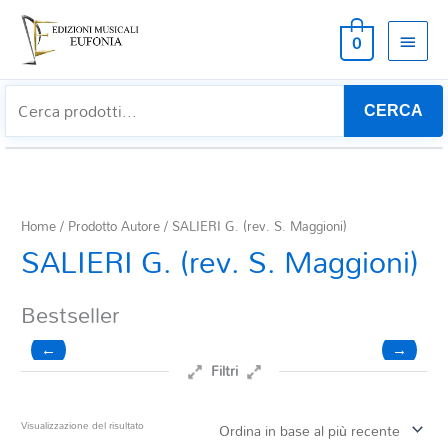
MEN
0
PRIN
CERCA
Home
/ Prodotto Autore / SALIERI G. (rev. S. Maggioni)
SALIERI G. (rev. S. Maggioni)
Bestseller
←
→
Filtri
Prezzo
Visualizzazione del risultato