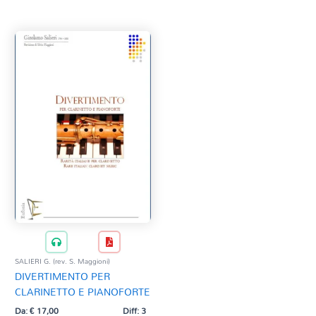
Tag Del Prodotto
CD
Clarinetto basso
AZZERA
Composizioni originali
Natale
QR base
QR esecuzione
Trascrizioni e Arrangiamenti
SALIERI G. (rev. S. Maggioni)
DIVERTIMENTO PER
CLARINETTO E PIANOFORTE
Da:
€
17,00
Diff: 3