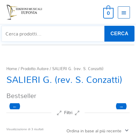
MEN
0
PRIN
CERCA
Home
/ Prodotto Autore / SALIERI G. (rev. S. Conzatti)
SALIERI G. (rev. S. Conzatti)
Bestseller
←
→
Filtri
Prezzo
Ordina
Visualizzazione di 3 risultati
in
base