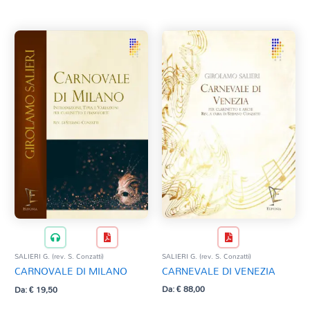
Tag Del Prodotto
al
più
recente
CD
Clarinetto basso
AZZERA
Composizioni originali
Natale
QR base
QR esecuzione
Trascrizioni e Arrangiamenti
SALIERI G. (rev. S. Conzatti)
SALIERI G. (rev. S. Conzatti)
CARNEVALE DI VENEZIA
CARNOVALE DI MILANO
Da:
€
88,00
Da:
€
19,50