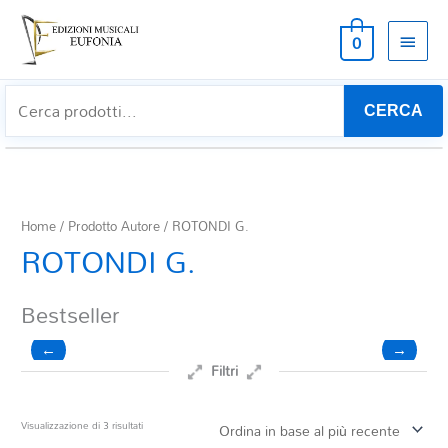
MEN
0
PRIN
CERCA
Home
/ Prodotto Autore / ROTONDI G.
ROTONDI G.
Bestseller
←
→
Filtri
Prezzo
Ordina
Visualizzazione di 3 risultati
in
base