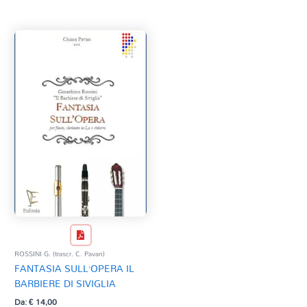
Tag Del Prodotto
CD
Clarinetto basso
AZZERA
Composizioni originali
Natale
QR base
QR esecuzione
Trascrizioni e Arrangiamenti
ROSSINI G. (trascr. C. Pavan)
FANTASIA SULL’OPERA IL
BARBIERE DI SIVIGLIA
Da:
€
14,00