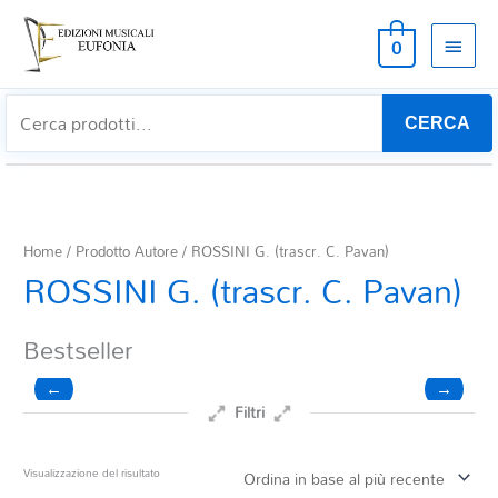
MEN
0
PRIN
CERCA
Home
/ Prodotto Autore / ROSSINI G. (trascr. C. Pavan)
ROSSINI G. (trascr. C. Pavan)
Bestseller
←
→
Filtri
Prezzo
Visualizzazione del risultato