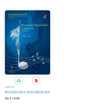
Tag Del Prodotto
CD
Clarinetto basso
AZZERA
Composizioni originali
Natale
QR base
QR esecuzione
Trascrizioni e Arrangiamenti
POPP W.
RUSSISCHES ZIGEUNERLIED
Da:
€
14,00