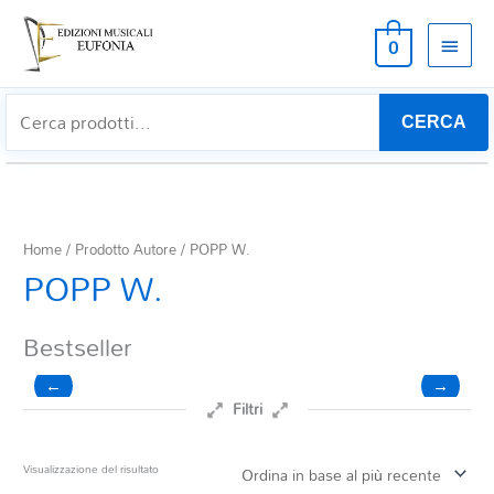
MEN
0
PRIN
CERCA
Home
/ Prodotto Autore / POPP W.
POPP W.
Bestseller
←
→
Filtri
Prezzo
Visualizzazione del risultato