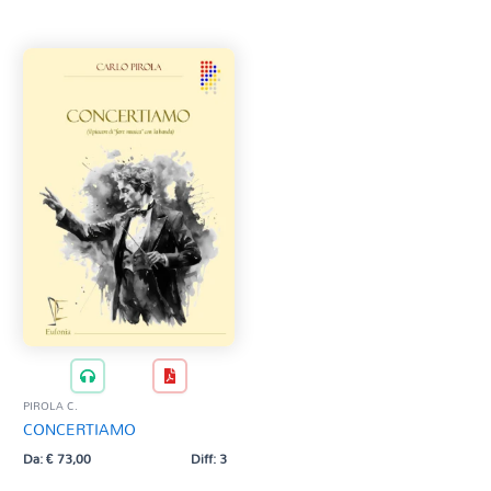
Tag Del Prodotto
CD
Clarinetto basso
AZZERA
Composizioni originali
Natale
QR base
QR esecuzione
Trascrizioni e Arrangiamenti
PIROLA C.
CONCERTIAMO
Da:
€
73,00
Diff: 3