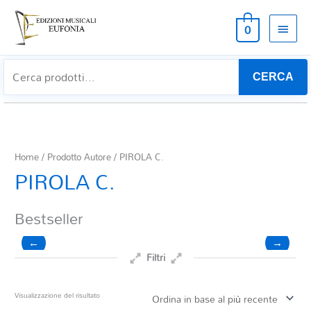
MEN
0
PRIN
CERCA
Home
/ Prodotto Autore / PIROLA C.
PIROLA C.
Bestseller
←
→
Filtri
Prezzo
Visualizzazione del risultato