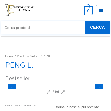
MEN
0
PRIN
CERCA
Home
/ Prodotto Autore / PENG L.
PENG L.
Bestseller
←
→
Filtri
Prezzo
Visualizzazione del risultato