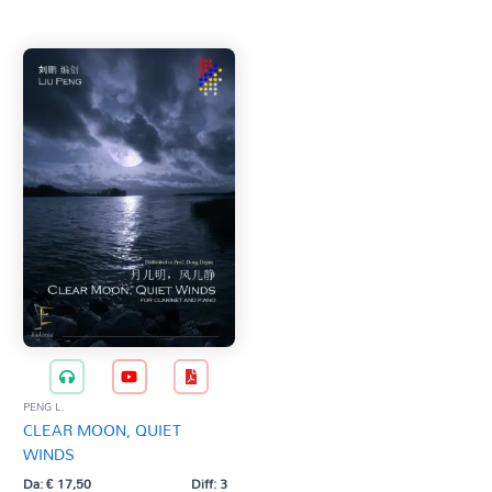
Tag Del Prodotto
CD
Clarinetto basso
AZZERA
Composizioni originali
Natale
QR base
QR esecuzione
Trascrizioni e Arrangiamenti
PENG L.
CLEAR MOON, QUIET
WINDS
Da:
€
17,50
Diff: 3