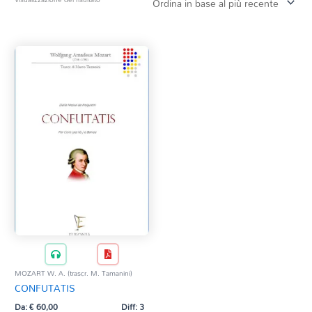
Tag Del Prodotto
CD
Clarinetto basso
AZZERA
Composizioni originali
Natale
QR base
QR esecuzione
Trascrizioni e Arrangiamenti
MOZART W. A. (trascr. M. Tamanini)
CONFUTATIS
Da:
€
60,00
Diff: 3