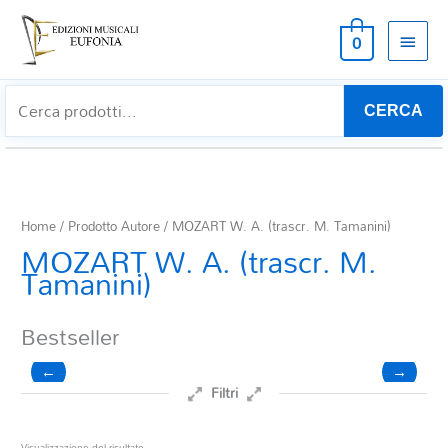
MEN
0
PRIN
CERCA
Home
/ Prodotto Autore / MOZART W. A. (trascr. M. Tamanini)
MOZART W. A. (trascr. M.
Tamanini)
Bestseller
←
→
Filtri
Prezzo
Visualizzazione del risultato