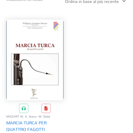
Tag Del Prodotto
CD
Clarinetto basso
AZZERA
Composizioni originali
Natale
QR base
QR esecuzione
Trascrizioni e Arrangiamenti
MOZART W. A. (trascr. M. Data)
MARCIA TURCA PER
QUATTRO FAGOTTI