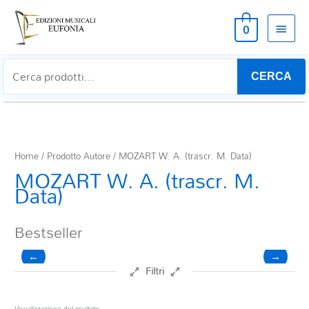
MEN
0
PRIN
CERCA
Home
/ Prodotto Autore / MOZART W. A. (trascr. M. Data)
MOZART W. A. (trascr. M.
Data)
Bestseller
←
→
Filtri
Prezzo
Visualizzazione del risultato