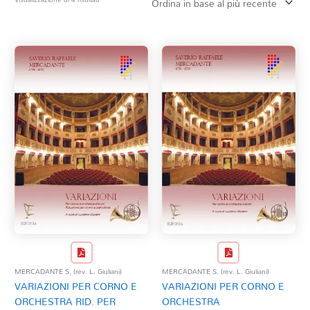
in
base
Tag Del Prodotto
al
più
recente
CD
Clarinetto basso
AZZERA
Composizioni originali
Natale
QR base
QR esecuzione
Trascrizioni e Arrangiamenti
MERCADANTE S. (rev. L. Giuliani)
MERCADANTE S. (rev. L. Giuliani)
VARIAZIONI PER CORNO E
VARIAZIONI PER CORNO E
ORCHESTRA RID. PER
ORCHESTRA