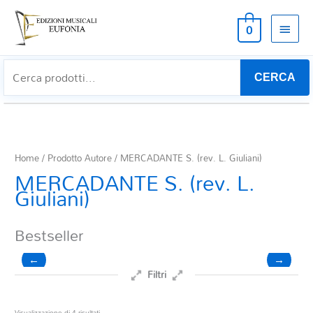
MEN
0
PRIN
CERCA
Home
/ Prodotto Autore / MERCADANTE S. (rev. L. Giuliani)
MERCADANTE S. (rev. L.
Giuliani)
Bestseller
←
→
Filtri
Prezzo
Ordina
Visualizzazione di 4 risultati