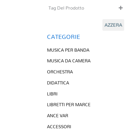
Tag Del Prodotto
CD
AZZERA
Clarinetto basso
Composizioni originali
CATEGORIE
Natale
MUSICA PER BANDA
QR base
QR esecuzione
MUSICA DA CAMERA
Trascrizioni e Arrangiamenti
ORCHESTRA
DIDATTICA
LIBRI
LIBRETTI PER MARCE
ANCE VAR
ACCESSORI