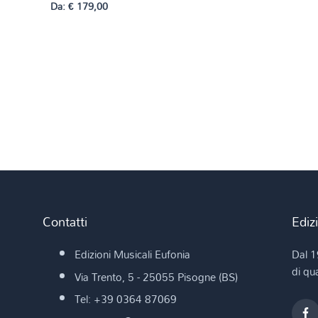
Da:
€
179,00
Contatti
Ediz
Edizioni Musicali Eufonia
Dal 1
di qua
Via Trento, 5 - 25055 Pisogne (BS)
Tel: +39 0364 87069