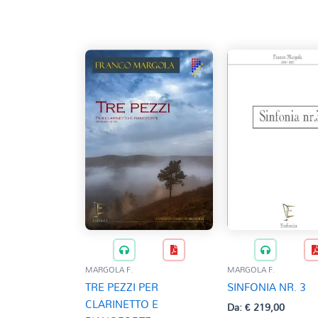
base
al
più
recente
MARGOLA F.
MARGOLA F.
TRE PEZZI PER
SINFONIA NR. 3
CLARINETTO E
Da:
€
219,00