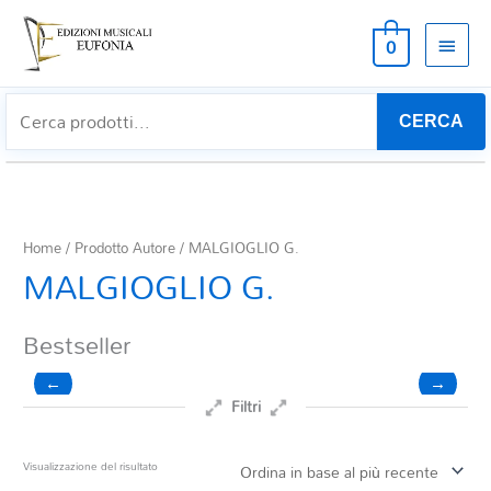
MEN
0
PRIN
CERCA
Home
/ Prodotto Autore / MALGIOGLIO G.
MALGIOGLIO G.
Bestseller
←
→
Filtri
Prezzo
Visualizzazione del risultato