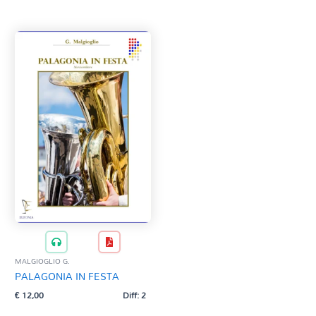
Tag Del Prodotto
CD
Clarinetto basso
AZZERA
Composizioni originali
Natale
QR base
QR esecuzione
Trascrizioni e Arrangiamenti
MALGIOGLIO G.
PALAGONIA IN FESTA
€
12,00
Diff: 2