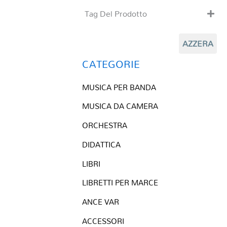
Tag Del Prodotto
CD
AZZERA
Clarinetto basso
Composizioni originali
CATEGORIE
Natale
MUSICA PER BANDA
QR base
QR esecuzione
MUSICA DA CAMERA
Trascrizioni e Arrangiamenti
ORCHESTRA
DIDATTICA
LIBRI
LIBRETTI PER MARCE
ANCE VAR
ACCESSORI