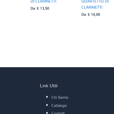
DI CLARINETTI
QUARTETTO DI
CLARINETTI
Da:
€
13,50
Da:
€
14,00
Link Utili
Chi Siamo
Catalogo
Contatti