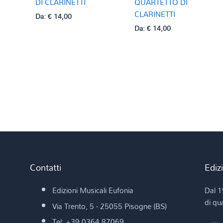
DI CLARINETTI
QUARTETTO DI
CLARINETTI
Da:
€
14,00
Da:
€
14,00
Contatti
Ediz
Edizioni Musicali Eufonia
Dal 1
di qua
Via Trento, 5 - 25055 Pisogne (BS)
Tel: +39 0364 87069