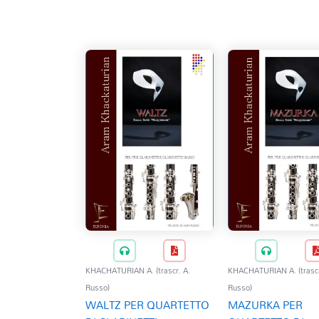
base
al
più
recente
KHACHATURIAN A. (trascr. A.
KHACHATURIAN A. (trascr
Russo)
Russo)
WALTZ PER QUARTETTO
MAZURKA PER