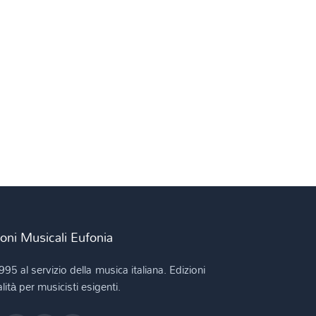
ioni Musicali Eufonia
995 al servizio della musica italiana. Edizioni
lità per musicisti esigenti.