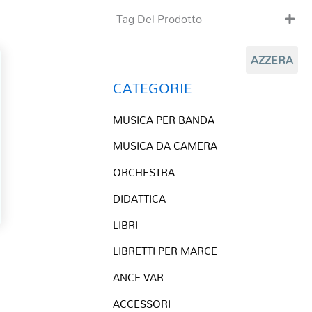
Tag Del Prodotto
CD
AZZERA
Clarinetto basso
Composizioni originali
CATEGORIE
Natale
MUSICA PER BANDA
QR base
QR esecuzione
MUSICA DA CAMERA
Trascrizioni e Arrangiamenti
ORCHESTRA
DIDATTICA
LIBRI
LIBRETTI PER MARCE
ANCE VAR
ACCESSORI