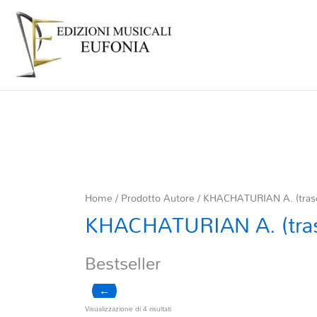
Home
/ Prodotto Autore / KHACHATURIAN A. (trasc
KHACHATURIAN A. (tras
Bestseller
←
Ordina
Visualizzazione di 4 risultati
in