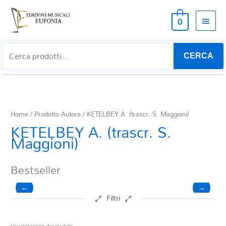
MEN
0
PRIN
CERCA
Home
/ Prodotto Autore / KETELBEY A. (trascr. S. Maggioni)
KETELBEY A. (trascr. S.
Maggioni)
Bestseller
←
→
Filtri
Prezzo
Visualizzazione del risultato