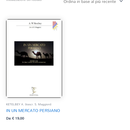
Tag Del Prodotto
CD
Clarinetto basso
AZZERA
Composizioni originali
Natale
QR base
QR esecuzione
Trascrizioni e Arrangiamenti
KETELBEY A. (trascr. S. Maggioni)
IN UN MERCATO PERSIANO
Da:
€
19,00