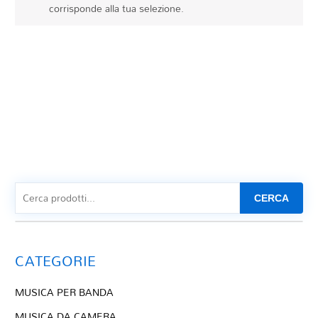
Tag Del Prodotto
corrisponde alla tua selezione.
CD
Clarinetto basso
AZZERA
Composizioni originali
Natale
QR base
QR esecuzione
Trascrizioni e Arrangiamenti
CERCA
CATEGORIE
MUSICA PER BANDA
MUSICA DA CAMERA