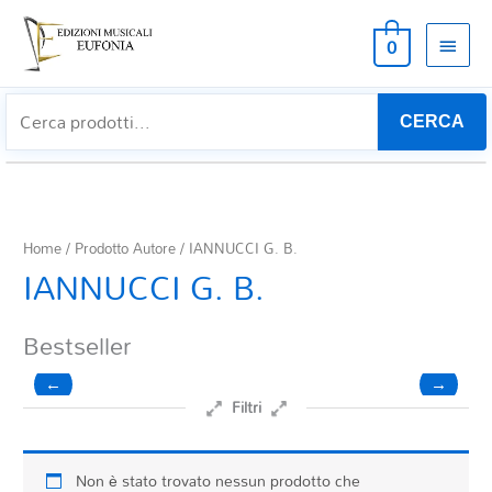
MEN
0
PRIN
CERCA
Home
/ Prodotto Autore / IANNUCCI G. B.
IANNUCCI G. B.
Bestseller
←
→
Filtri
Prezzo
Non è stato trovato nessun prodotto che