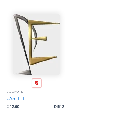
Tag Del Prodotto
CD
Clarinetto basso
AZZERA
Composizioni originali
Natale
QR base
QR esecuzione
Trascrizioni e Arrangiamenti
IACONO R.
CASELLE
€
12,00
Diff: 2