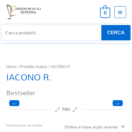
MEN
0
PRIN
CERCA
Home
/ Prodotto Autore / IACONO R.
IACONO R.
Bestseller
←
→
Filtri
Prezzo
Visualizzazione del risultato