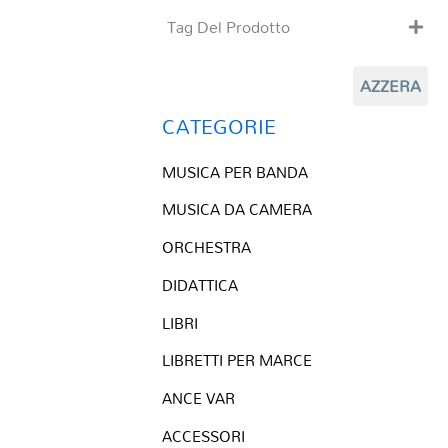
Tag Del Prodotto
CD
AZZERA
Clarinetto basso
Composizioni originali
CATEGORIE
Natale
MUSICA PER BANDA
QR base
QR esecuzione
MUSICA DA CAMERA
Trascrizioni e Arrangiamenti
ORCHESTRA
DIDATTICA
LIBRI
LIBRETTI PER MARCE
ANCE VAR
ACCESSORI