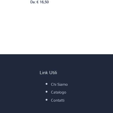
Da:
€
16,50
Link Utili
Chi Siamo
Catalogo
Contatti