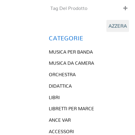
Tag Del Prodotto
CD
AZZERA
Clarinetto basso
Composizioni originali
CATEGORIE
Natale
MUSICA PER BANDA
QR base
QR esecuzione
MUSICA DA CAMERA
Trascrizioni e Arrangiamenti
ORCHESTRA
DIDATTICA
LIBRI
LIBRETTI PER MARCE
ANCE VAR
ACCESSORI