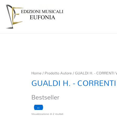
Home
/ Prodotto Autore / GUALDI H. - CORRENTI V. 
GUALDI H. - CORRENTI V.
Bestseller
←
Ordina
Visualizzazione di 2 risultati
in