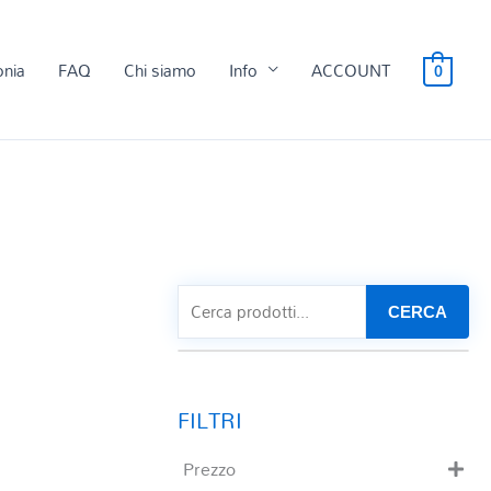
onia
FAQ
Chi siamo
Info
ACCOUNT
0
CERCA
Prezzo