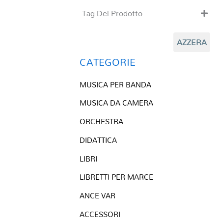
Tag Del Prodotto
CD
AZZERA
Clarinetto basso
Composizioni originali
CATEGORIE
Natale
MUSICA PER BANDA
QR base
QR esecuzione
MUSICA DA CAMERA
Trascrizioni e Arrangiamenti
ORCHESTRA
DIDATTICA
LIBRI
LIBRETTI PER MARCE
ANCE VAR
ACCESSORI