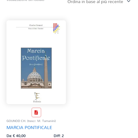
Tag Del Prodotto
CD
Clarinetto basso
AZZERA
Composizioni originali
Natale
QR base
QR esecuzione
Trascrizioni e Arrangiamenti
GOUNOD CH. (trascr. M. Tamanini)
MARCIA PONTIFICALE
Da:
€
40,00
Diff: 2