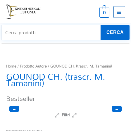
MEN
0
PRIN
CERCA
Home
/ Prodotto Autore / GOUNOD CH. (trascr. M. Tamanini)
GOUNOD CH. (trascr. M.
Tamanini)
Bestseller
←
→
Filtri
Prezzo
Visualizzazione del risultato