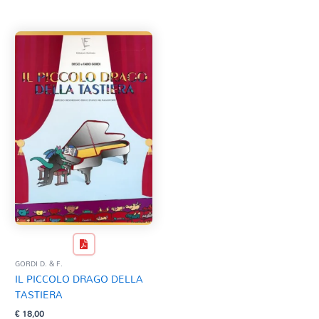
Tag Del Prodotto
CD
Clarinetto basso
AZZERA
Composizioni originali
Natale
QR base
QR esecuzione
Trascrizioni e Arrangiamenti
GORDI D. & F.
IL PICCOLO DRAGO DELLA
TASTIERA
€
18,00