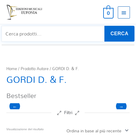
MEN
0
PRIN
CERCA
Home
/ Prodotto Autore / GORDI D. & F.
GORDI D. & F.
Bestseller
←
→
Filtri
Prezzo
Visualizzazione del risultato