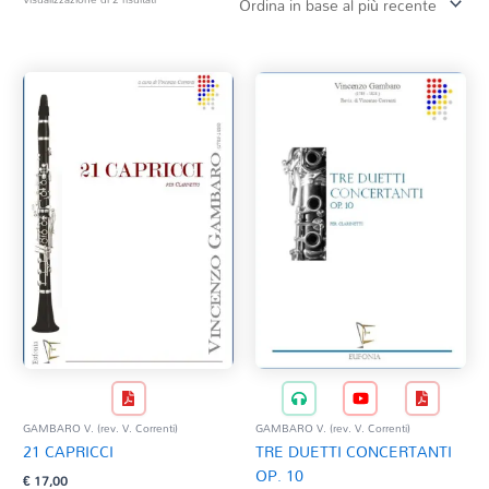
in
base
Tag Del Prodotto
al
più
recente
CD
Clarinetto basso
AZZERA
Composizioni originali
Natale
QR base
QR esecuzione
Trascrizioni e Arrangiamenti
GAMBARO V. (rev. V. Correnti)
GAMBARO V. (rev. V. Correnti)
21 CAPRICCI
TRE DUETTI CONCERTANTI
OP. 10
€
17,00