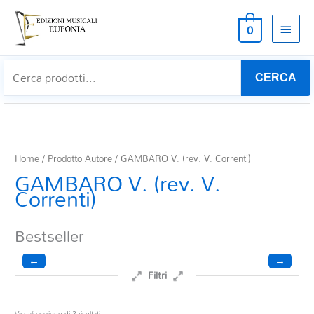
MEN
0
PRIN
CERCA
Home
/ Prodotto Autore / GAMBARO V. (rev. V. Correnti)
GAMBARO V. (rev. V.
Correnti)
Bestseller
←
→
Filtri
Prezzo
Ordina
Visualizzazione di 2 risultati