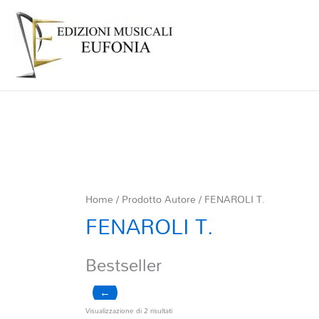
Home
/ Prodotto Autore / FENAROLI T.
FENAROLI T.
Bestseller
←
Ordina
Visualizzazione di 2 risultati
in