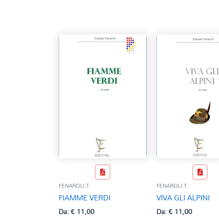
base
al
più
recente
FENAROLI T.
FENAROLI T.
FIAMME VERDI
VIVA GLI ALPINI
Da:
€
11,00
Da:
€
11,00