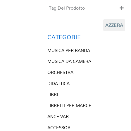
Tag Del Prodotto
CD
AZZERA
Clarinetto basso
Composizioni originali
CATEGORIE
Natale
MUSICA PER BANDA
QR base
QR esecuzione
MUSICA DA CAMERA
Trascrizioni e Arrangiamenti
ORCHESTRA
DIDATTICA
LIBRI
LIBRETTI PER MARCE
ANCE VAR
ACCESSORI