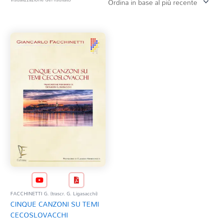
Tag Del Prodotto
CD
Clarinetto basso
AZZERA
Composizioni originali
Natale
QR base
QR esecuzione
Trascrizioni e Arrangiamenti
FACCHINETTI G. (trascr. G. Ligasacchi)
CINQUE CANZONI SU TEMI
CECOSLOVACCHI