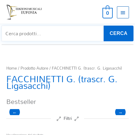
MEN
0
PRIN
CERCA
Home
/ Prodotto Autore / FACCHINETTI G. (trascr. G. Ligasacchi)
FACCHINETTI G. (trascr. G.
Ligasacchi)
Bestseller
←
→
Filtri
Prezzo
Visualizzazione del risultato