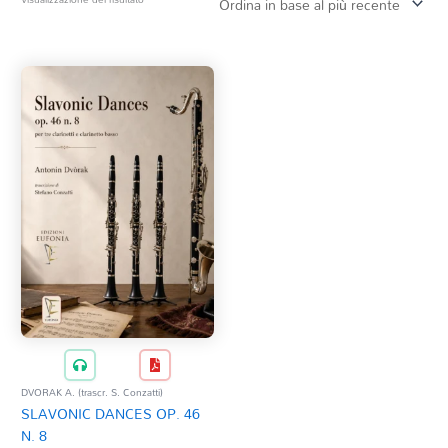
Tag Del Prodotto
CD
Clarinetto basso
AZZERA
Composizioni originali
Natale
QR base
QR esecuzione
Trascrizioni e Arrangiamenti
DVORAK A. (trascr. S. Conzatti)
SLAVONIC DANCES OP. 46
N. 8