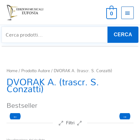
MEN
0
PRIN
CERCA
Home
/ Prodotto Autore / DVORAK A. (trascr. S. Conzatti)
DVORAK A. (trascr. S.
Conzatti)
Bestseller
←
→
Filtri
Prezzo
Visualizzazione del risultato